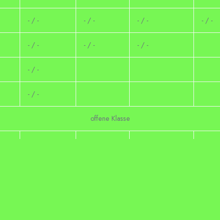
- / -
- / -
- / -
- / -
- / -
- / -
- / -
- / -
- / -
offene Klasse
- / -