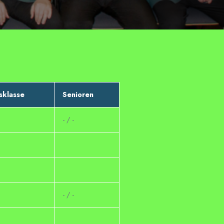
sklasse
Senioren
- / -
- / -