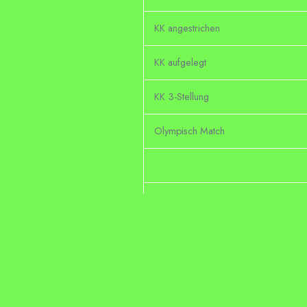
KK angestrichen
KK aufgelegt
KK 3-Stellung
Olympisch Match
Ordonnanz / Zimmerstutzen
KK / GK Pistole