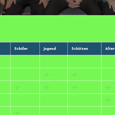
Schüler
Jugend
Schützen
Alter
- / -
- / -
- / -
- / -
- / -
- / -
- / -
- / -