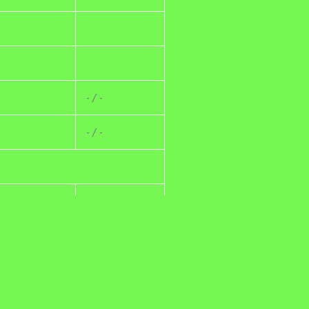
- / -
- / -
- / -