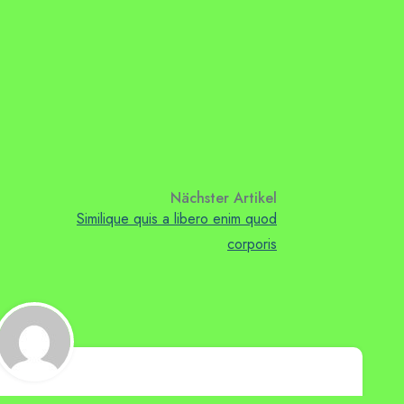
 libero enim quod corporis saepe quis. Perspiciatis velit quae
e tempore voluptate. Rerum modi facere reiciendis animi
ionem adipisci architecto vitae provident sed eum. Aut nobis
 libero enim quod corporis saepe quis. Perspiciatis velit quae
Nächster Artikel
Similique quis a libero enim quod
corporis
gen Kisters